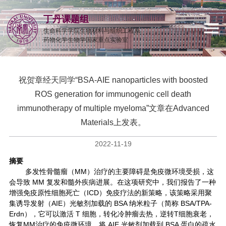
丁丹课题组
生命科学学院生物材料与组织工程系
药物化学生物学国家重点实验室
祝贺章经天同学“BSA-AIE nanoparticles with boosted
ROS generation for immunogenic cell death
immunotherapy of multiple myeloma”文章在Advanced
Materials上发表。
2022-11-19
摘要
多发性骨髓瘤（MM）治疗的主要障碍是免疫微环境受损，这
会导致
MM
复发和髓外疾病进展。在这项研究中，我们报告了一种
增强免疫原性细胞死亡（ICD）免疫疗法的新策略，该策略采用聚
集诱导发射（AIE）光敏剂加载的 BSA 纳米粒子（简称 BSA/TPA-
Erdn），它可以激活 T 细胞，转化冷肿瘤去热，逆转T细胞衰老，
恢复MM治疗的免疫微环境。将 AIE 光敏剂加载到 BSA 蛋白的疏水